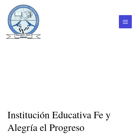
Ir
al
contenido
Main
Menu
Quienes Somos
Institución Educativa Fe y
Alegría el Progreso